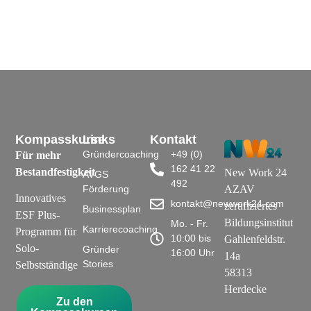
Kompasskurse
Links
Kontakt
Gründercoaching
+49 (0)
Für mehr
162 41 22
Bestandfestigkeit
New Work 24
AVGS
492
Förderung
AZAV
Innovatives
kontakt@newwork24.com
zertifiziertes
Businessplan
ESF Plus-
Bildungsinstitut
Mo. - Fr.
Karrierecoaching
Programm für
10:00 bis
Gahlenfeldstr.
Solo-
Gründer
16:00 Uhr
14a
Stories
Selbstständige
58313
Herdecke
Zu den