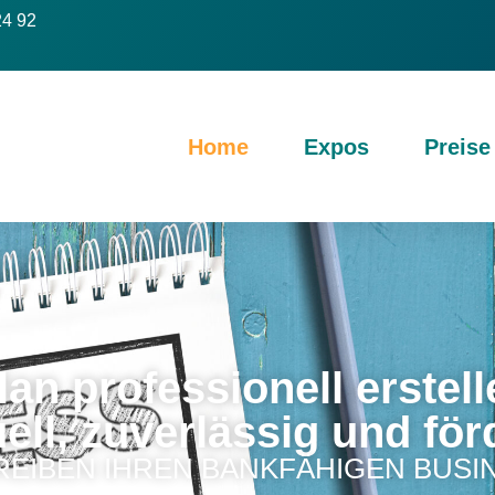
24 92
Home
Expos
Preise
an professionell erstell
uell, zuverlässig und för
REIBEN IHREN BANKFÄHIGEN BUSI