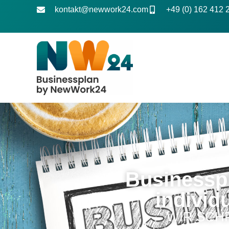
kontakt@newwork24.com
+49 (0) 162 412 
Businesspl
individ
WIR SCH