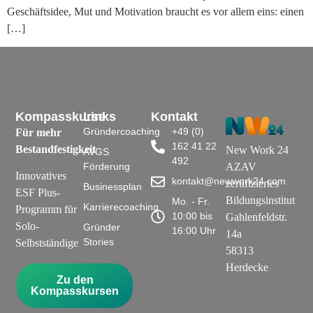
Geschäftsidee, Mut und Motivation braucht es vor allem eins: einen
[…]
Kompasskurse
Links
Kontakt
Gründercoaching
+49 (0)
Für mehr
162 41 22
Bestandfestigkeit
New Work 24
AVGS
492
Förderung
AZAV
Innovatives
kontakt@newwork24.com
zertifiziertes
Businessplan
ESF Plus-
Bildungsinstitut
Mo. - Fr.
Karrierecoaching
Programm für
10:00 bis
Gahlenfeldstr.
Solo-
Gründer
16:00 Uhr
14a
Stories
Selbstständige
58313
Herdecke
Zu den
Kompasskursen